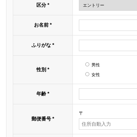
区分
*
総務・人事・経
お名前
*
初任給
◆基本給（月給）（
ふりがな
*
●エリア総合職（大
●一般職（大学院了
男性
●一般職（短大・専
性別
*
女性
●一般職（高卒）／
※諸手当を別途
◆モデル月収例（2
年齢
*
●エリア総合職（大
●一般職（大学院了
〒
●一般職（短大・専
郵便番号
*
●一般職（高卒）／
-注意事項-