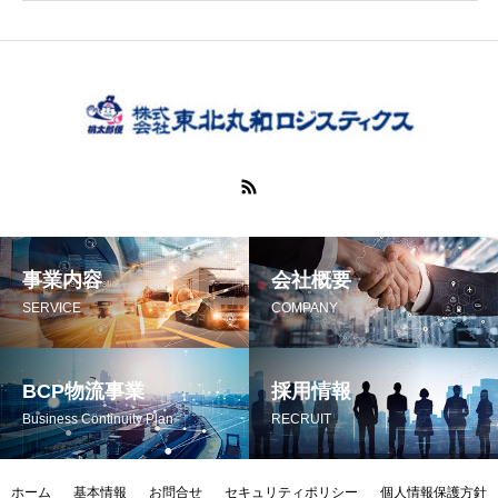
●社内研修：丸
●社外研修：ロ
福利厚生が充実
教育・研修制度
産休・育児休業
社宅・家賃補助
事業内容
会社概要
SERVICE
COMPANY
休日休暇
週休2日制 （会
BCP物流事業
採用情報
※その他社内休
Business Continuity Plan
RECRUIT
（例）年次有給
ホーム
基本情報
お問合せ
セキュリティポリシー
個人情報保護方針