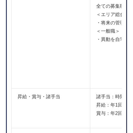
全ての募集職種
＜エリア総合職
・将来の管理職
＜一般職＞
・異動を自宅か
昇給・賞与・諸手当
諸手当：時間外
昇給：年1回（6
賞与：年2回（7