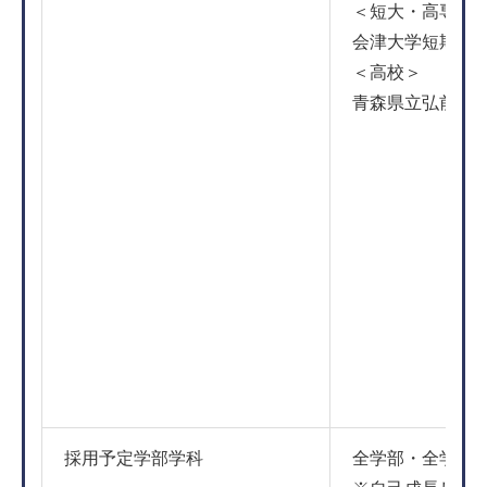
＜短大・高専・
会津大学短期大
＜高校＞
青森県立弘前実
採用予定学部学科
全学部・全学科