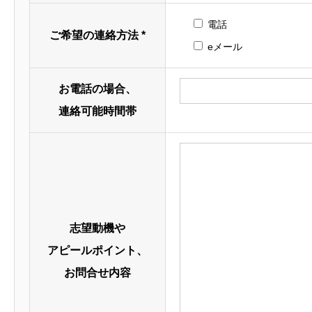
賞与：年2回（7
電話
ご希望の連絡方法
*
eメール
勤務地
※本社を除く※
●仙台長町センタ
お電話の場合、
宮城県仙台市太白
連絡可能時間帯
●仙台卸町センタ
宮城県仙台市若
●仙台中野センタ
宮城県仙台市宮
●仙台泉営業所
宮城県仙台市泉区
志望動機や
●仙台富谷営業所
アピールポイント、
宮城県仙台市富谷市
お問合せ内容
●盛岡営業所
岩手県紫波郡紫波