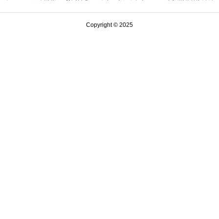
採用実績校
＜大学＞
Copyright © 2025
東北学院大学 、
＜短大・高専・
会津大学短期大
＜高校＞
青森県立弘前実