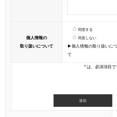
●北上事業所
岩手県北上市相
●二戸事業所
岩手県二戸郡一戸
同意する
●秋田営業所
秋田県秋田市御所野
個人情報の
同意しない
●山形食品物流セ
取り扱いについて
▶個人情報の取り扱いに
山形県山形市大森岡
て
●青森食品物流セ
青森県青森市卸町
*
は、必須項目で
勤務時間
8:30～17:3
※変形労働時間
待遇・福利厚生・社内制度
保険:各種保険
福利厚生:社宅制