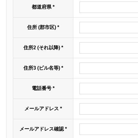
都道府県
*
※諸手当を別途
■「エリア総合
全ての募集職種
住所 (郡市区)
*
＜エリア総合職
・将来の管理職
住所2 (それ以降)
*
＜一般職＞
・異動を自宅か
住所3 (ビル名等)
*
電話番号
*
メールアドレス
*
昇給・賞与・諸手当
諸手当：時間外
メールアドレス確認
*
昇給：年1回（6